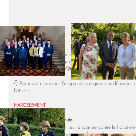
Le Conseil d'Administration de l'AEFE (Agence pour l'Enseign
lieu deux fois pas an. 
Le prochain se déroulera le mardi 26
(Actualisation au 26/11/2019 : Les réponses sont publiées
👇 Retrouvez ci-dessous l'intégralité des questions déposées 
l'AEFE :
HARCELEMENT
✅ Accès aux lignes d’écoute
Il y a quelques jours avait lieu la journée contre le harcèlem
comme netecoute.fr très actives en France devraient pouvoir 