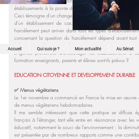
Le gouvernement est en train de mettre en place un label Non
établissements à la pointe dans ce domaine, notamment afin
Ceci témoigne d’un changement de paradigme : avant l’on c
d’un établissement de cacher les problèmes de harcèleme
harcèlement peut arriver dans tous les types d’établissement
concernant la question du harcèlement dépend avant tout de
prévention et de prise en charge.
Accueil
Qui suis-je ?
Mon actualité
Au Sénat
L’Agence prévoit-elle d’encourager les établissements à 
formation enseignants, parents et élèves sont-ils prévus ?
EDUCATION CITOYENNE ET DEVELOPPEMENT DURABLE
✅ Menus végétariens
Le 1er novembre a commencé en France la mise en œuvre d
de menus végétariens hebdomadaires.
Il me semble intéressant que cette pratique se diffuse é
français à l’étranger, tant elle entre en résonance avec les v
éducatif, notamment le souci de l’environnement : la dimin
est présentée par de nombreux rapports comme une contribut