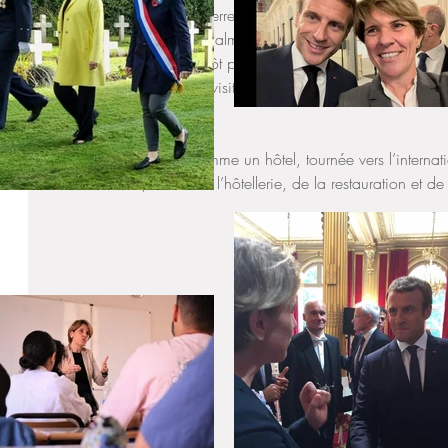
Bravo à ses initiateurs, Pierre Olivier Bousquet et Francis Hus
cette première édition à Palma qui a suscité un bel engou
villes espagnoles et bientôt portugaises où ce salon prospèr
En clôture du salon, une visite des installations de l’École d’H
été organisée.
Une école, construite comme un hôtel, tournée vers l’internat
de formations (métiers de l’hôtellerie, de la restauration et de