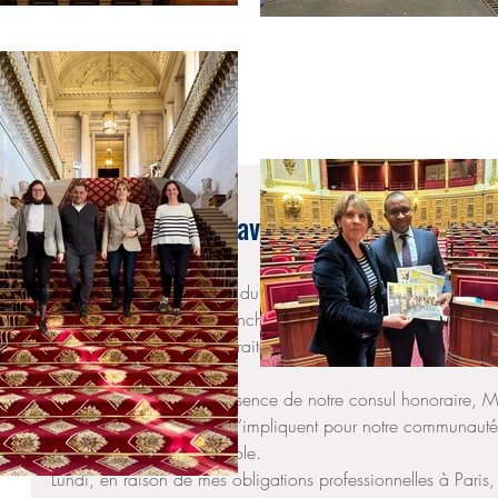
15 oct. 2019
Palma - Rencontre avec les Français résiden
francophone
À l’occasion de la venue du sénateur des Français établis ho
avons pu échanger dimanche soir avec des Français résidents
professionnelle ou leur retraite.
Je salue également la présence de notre consul honoraire, M
et ceux qui, comme lui, s’impliquent pour notre communauté f
professionnelle ou bénévole.
Lundi, en raison de mes obligations professionnelles à Pari