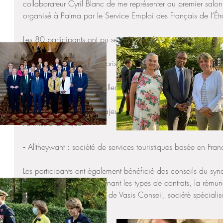
collaborateur Cyril Blanc de me représenter au premier salo
organisé à Palma par le Service Emploi des Français de l’Étr
Les 80 participants ont pu se présenter à plusieurs entreprises
Étaient présentes les entreprises suivantes :
⁃ Safty : réseau de conseillers immobiliers indépendants
⁃ OK Cars : entreprise majeure dans le secteur de la location
Péninsule Ibérique.
⁃ Alltheywant : société de services touristiques basée en Fra
Les participants ont également bénéficié des conseils du sy
Obreras (CCOO) concernant les types de contrats, la rémunéra
administratives, ainsi que de Vasis Conseil, société spéciali
professionnelle.