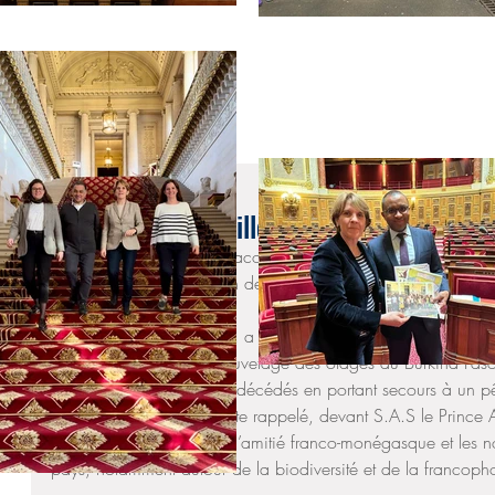
15 juil. 2019
Cérémonie du 14 juillet à Monaco
J’étais représentée à Monaco par mon collaborateur Cyril Bl
organisées par la Maison de France et par l’Ambassadrice 
Trécesson.
Lors de son discours, S.E. a d’abord salué la mémoire et le
pour la France lors du sauvetage des otages au Burkina Faso
trois marins de la SNSM décédés en portant secours à un pê
mois de juin. Elle a ensuite rappelé, devant S.A.S le Prince A
sa présence, la force de l’amitié franco-monégasque et les no
pays, notamment autour de la biodiversité et de la francoph