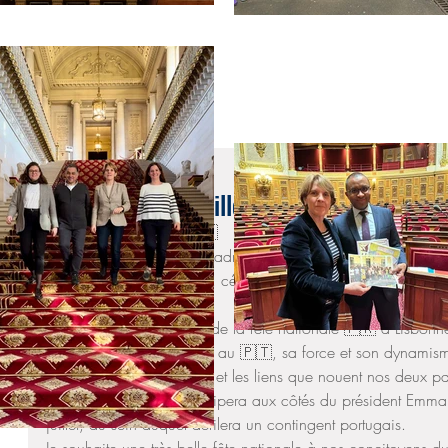
12 juil. 2019
Cérémonie du 14 juillet à Lisbonne
#14juillet2019
 🇫🇷🇵🇹
Après l’Espagne hier à Madrid, au tour du Portugal de fêter l
France, Florence Mangin, célébrait ce soir la fête nationale
de France.
Pour sa première édition de la fête nationale 🇫🇷 à Lisbonn
la communauté française au 🇵🇹, sa force et son dynamism
l’amitié franco-portugaise et les liens que nouent nos deux pa
président portugais participera aux côtés du président Emm
juillet, au sein duquel défilera un contingent portugais.