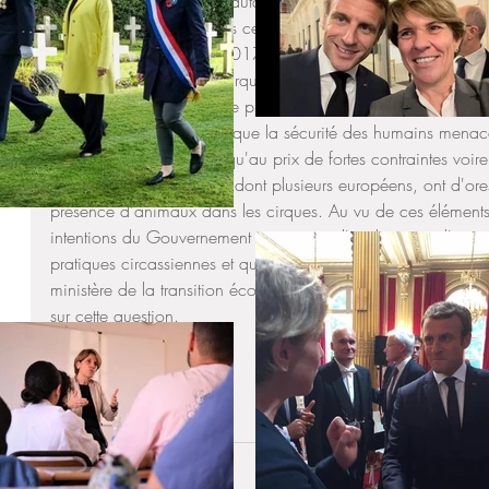
des stéréotypies qui sont autant de signes de leur souffranc
idylliques présentées dans certains manuels scolaires. Par ai
publiée le 6 novembre 2017 a montré que des lionceaux pou
particuliers par certains cirques, au mépris total de la loi et
tigre échappé de sa cage puis abattu par son dresseur dans
2017 montre également que la sécurité des humains menacé
spectacles n'est assurée qu'au prix de fortes contraintes voi
Voici pourquoi 29 pays, dont plusieurs européens, ont d'ores 
présence d'animaux dans les cirques. Au vu de ces éléments, 
intentions du Gouvernement concernant l'exploitation d'ani
pratiques circassiennes et quelle collaboration serait suscept
ministère de la transition écologique et solidaire ainsi qu'av
sur cette question.
Mots-clés :
Questions
Actualités
Assemblée Nationale
Condition animale