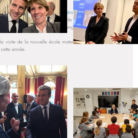
cours   
on de Jean-Yves Le Drian 
une question écrite sur la sécurité des 
 à l'étranger
, je ne manquerai de vous tenir informés de la 
re de l'Europe et des affaires étrangères.
 la visite de la nouvelle école maternelle de Munner du Lycée 
 cette année.