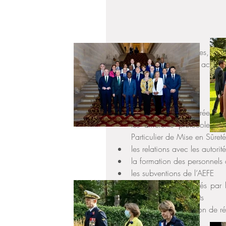
Barcelone, M. Kassianides, conse
que je remercie pour son accueil
A l'occasion de cette rentrée sco
les différents protocoles 
Particulier de Mise en Sûreté
les relations avec les autorit
la formation des personnels 
les subventions de l’AEFE  
les consignes envoyés par 
chefs d’établissements  
l’éventuelle nomination de ré
la cybersécurité  