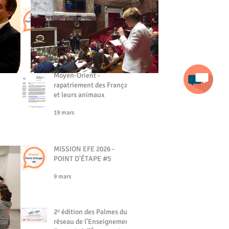
MISSION EFE - POINT
D'ÉTAPE #6
19 mars
Moyen-Orient -
rapatriement des Français
et leurs animaux
19 mars
MISSION EFE 2026 -
POINT D'ÉTAPE #5
9 mars
2ᵉ édition des Palmes du
réseau de l’Enseignement