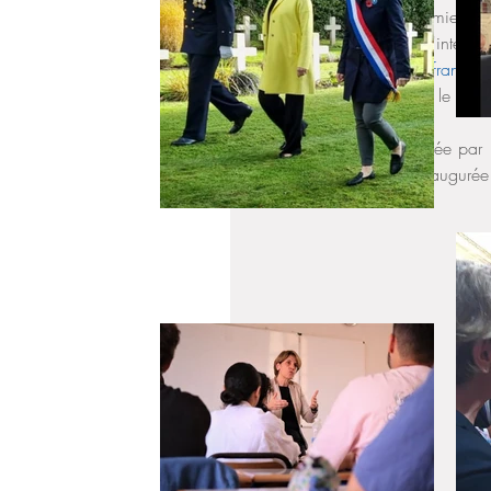
la formation aux premiers se
Fin août, j'ai déposé à l'intenti
établissements scolaires français
réponse apportée par M. le minist
Cette réunion s’est terminée par
Français de Barcelone inaugurée