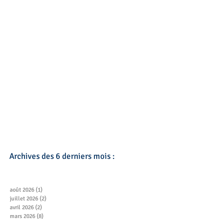
Archives des 6 derniers mois :
août 2026
(1)
1 post
juillet 2026
(2)
2 posts
avril 2026
(2)
2 posts
mars 2026
(8)
8 posts