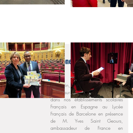
cée Français de Barcelone sur la sécurité des
 avec
Ce matin, s’est tenue une réunion de 
travail sur la gestion de la sécurité 
dans nos établissements scolaires 
Français en Espagne au Lycée 
Français de Barcelone en présence 
de M. Yves Saint Geours, 
ambassadeur de France en 