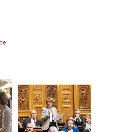
ne
nce