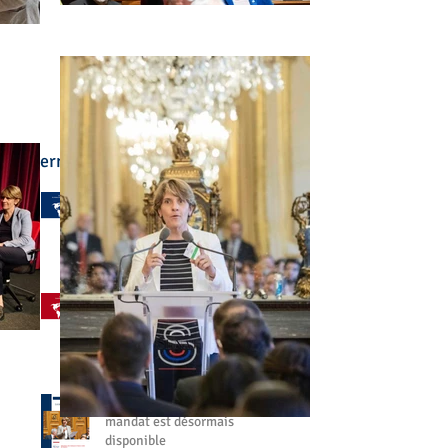
Derniers articles :
🌍 L'enseignement
français à l'étranger a été
au cœur de mon
engagement
il y a 3 jours
🤝 Aller à votre rencontre,
partout dans le monde
27 juil.
📘 Mon bilan de fin de
mandat est désormais
disponible