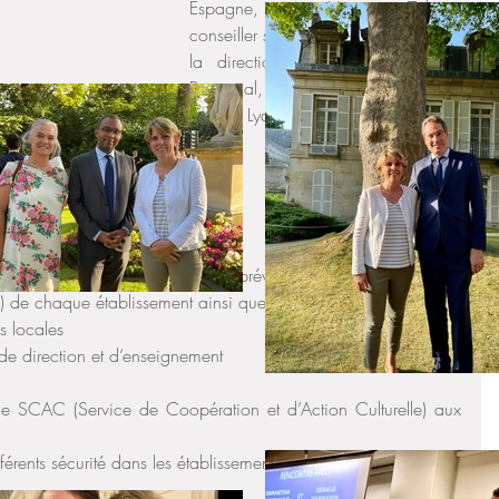
Espagne, M. Hassan Zelmat, 
conseiller sécurité et sûreté auprès de 
la direction de l’AEFE, M. Cyril 
Piquemal, consul général à 
iller culturel et du proviseur du Lycée, M. Dominique Duthel 
.
laire, nous avons abordé : 
d’évacuation et de confinement prévus dans les PPMS (Plan 
) de chaque établissement ainsi que leur suivi  
és locales  
de direction et d’enseignement  
le SCAC (Service de Coopération et d’Action Culturelle) aux 
férents sécurité dans les établissements scolaires  