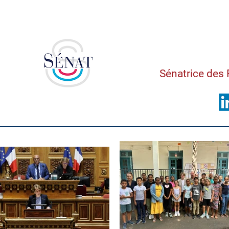
Saman
Sénatrice des 
Ame
d