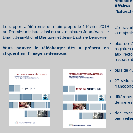
réflexio
Affaire
l’Éducati
Le rapport a été remis en main propre le 4 février 2019
Ce travai
au Premier ministre ainsi qu'aux ministres Jean-Yves Le
la majorit
Drian, Jean-Michel Blanquer et Jean-Baptiste Lemoyne.
plus de 2
V
ous pouvez le télécharger dès à présent en
registres
cliquant sur l'image ci-dessous.
aux recto
réseaux d
plus de 4
27 visite
francopho
différent
dernières
des expér
bienveill