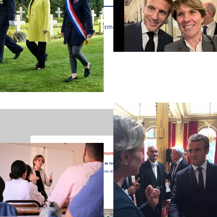
J’accepte les termes et conditions
MISSIO
Suivez l
l'étrange
lettre de