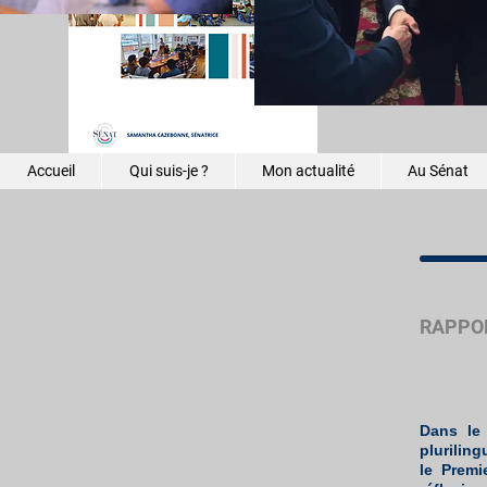
réguliers
Une chaî
mission 
Accueil
Qui suis-je ?
Mon actualité
Au Sénat
RAPPOR
Dans le
plurilin
le Premi