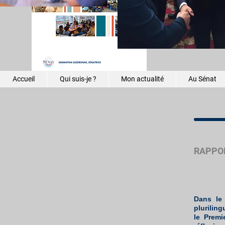
réguliers
Une chaî
mission 
Accueil
Qui suis-je ?
Mon actualité
Au Sénat
RAPPOR
Dans le
plurilin
le Premi