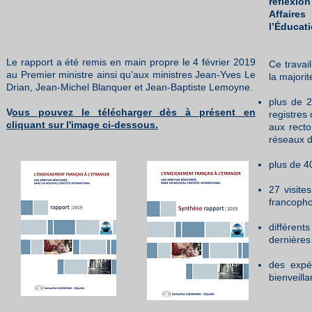
réflexio
Affaire
l’Éducati
Le rapport a été remis en main propre le 4 février 2019
Ce travai
au Premier ministre ainsi qu'aux ministres Jean-Yves Le
la majorit
Drian, Jean-Michel Blanquer et Jean-Baptiste Lemoyne.
plus de 2
V
ous pouvez le télécharger dès à présent en
registres
cliquant sur l'image ci-dessous.
aux recto
réseaux d
plus de 4
27 visite
francopho
différent
dernières
des expér
bienveill