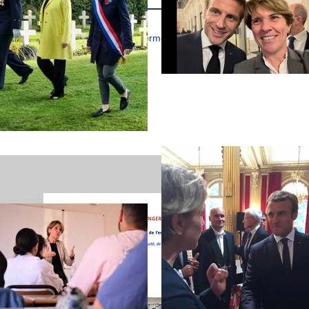
J’accepte les termes et conditions
MISSIO
Suivez l
l'étrange
lettre de